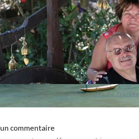
entaire
Ou Faire Un Trackback:
URL De Trackb
r un commentaire