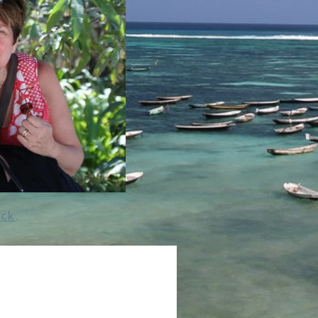
ack
.