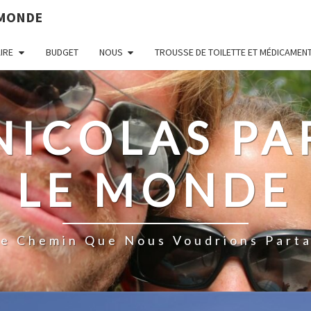
 MONDE
AIRE
BUDGET
NOUS
TROUSSE DE TOILETTE ET MÉDICAMEN
 NICOLAS P
LE MONDE
De Chemin Que Nous Voudrions Parta