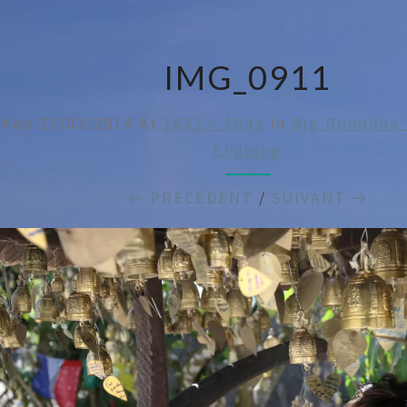
IMG_0911
ished
27/02/2014
At
1642 × 1094
In
Big Bouddha 
Chalong
← PRÉCÉDENT
/
SUIVANT →