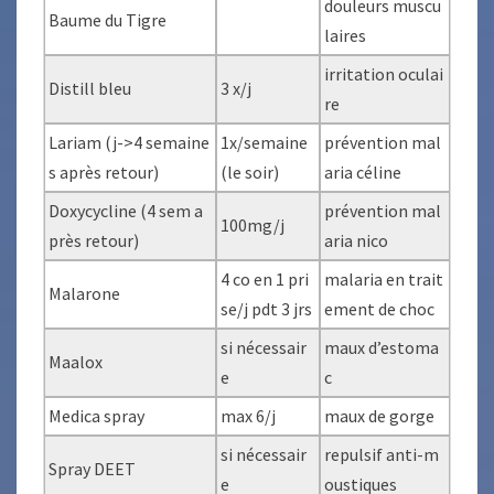
douleurs muscu
Baume du Tigre
laires
irritation oculai
Distill bleu
3 x/j
re
Lariam (j->4 semaine
1x/semaine
prévention mal
s après retour)
(le soir)
aria céline
Doxycycline (4 sem a
prévention mal
100mg/j
près retour)
aria nico
4 co en 1 pri
malaria en trait
Malarone
se/j pdt 3 jrs
ement de choc
si nécessair
maux d’estoma
Maalox
e
c
Medica spray
max 6/j
maux de gorge
si nécessair
repulsif anti-m
Spray DEET
e
oustiques