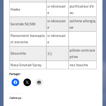
si nécessair
purificateur d’e
Hadex
e
au
si nécessair
asthme allergiq
Seretide 50/500
e
ue
Pansement hansapla
si nécessair
st extreme
e
pillule contrace
Desorelle
1/j
ptive
Nasa Sinutab Spray
nez bouche
Partager :
J’aime ça :