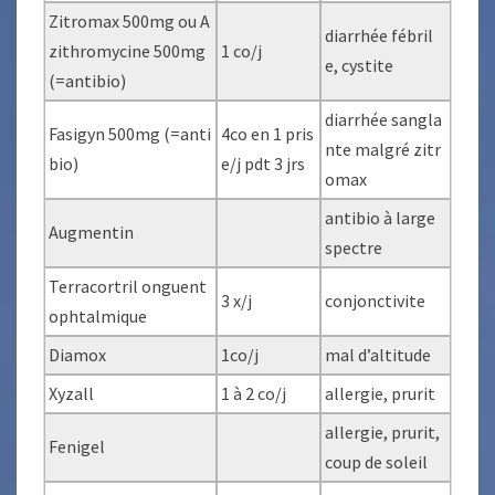
Zitromax 500mg ou A
diarrhée fébril
zithromycine 500mg
1 co/j
e, cystite
(=antibio)
diarrhée sangla
Fasigyn 500mg (=anti
4co en 1 pris
nte malgré zitr
bio)
e/j pdt 3 jrs
omax
antibio à large
Augmentin
spectre
Terracortril onguent
3 x/j
conjonctivite
ophtalmique
Diamox
1co/j
mal d’altitude
Xyzall
1 à 2 co/j
allergie, prurit
allergie, prurit,
Fenigel
coup de soleil