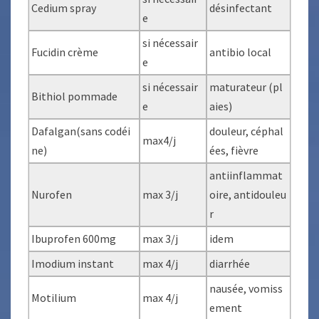
Cedium spray
désinfectant
e
si nécessair
Fucidin crème
antibio local
e
si nécessair
maturateur (pl
Bithiol pommade
e
aies)
Dafalgan(sans codéi
douleur, céphal
max4/j
ne)
ées, fièvre
antiinflammat
Nurofen
max 3/j
oire, antidouleu
r
Ibuprofen 600mg
max 3/j
idem
Imodium instant
max 4/j
diarrhée
nausée, vomiss
Motilium
max 4/j
ement