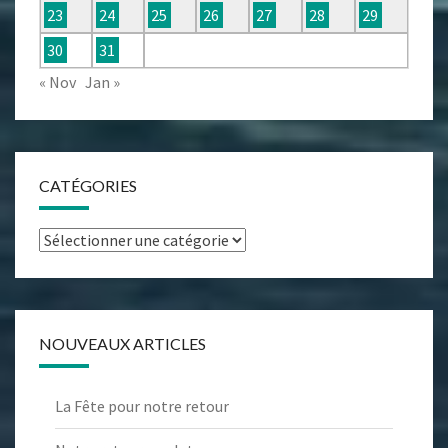
23
24
25
26
27
28
29
30
31
« Nov
Jan »
CATÉGORIES
Catégories
NOUVEAUX ARTICLES
La Fête pour notre retour