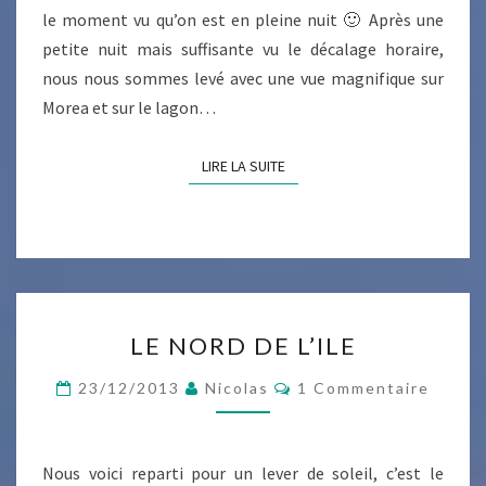
le moment vu qu’on est en pleine nuit 🙂 Après une
petite nuit mais suffisante vu le décalage horaire,
nous nous sommes levé avec une vue magnifique sur
Morea et sur le lagon…
LIRE LA SUITE
LIRE LA SUITE
LE
LE NORD DE L’ILE
NORD
DE
Commentaires
23/12/2013
Nicolas
1 Commentaire
L’ILE
Nous voici reparti pour un lever de soleil, c’est le