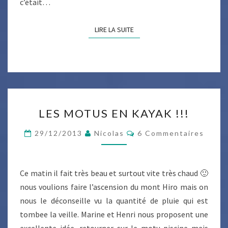
c’était…
LIRE LA SUITE
LIRE LA SUITE
LES
LES MOTUS EN KAYAK !!!
MOTUS
EN
Commentaires
29/12/2013
Nicolas
6 Commentaires
KAYAK
!!!
Ce matin il fait très beau et surtout vite très chaud 🙂
nous voulions faire l’ascension du mont Hiro mais on
nous le déconseille vu la quantité de pluie qui est
tombee la veille. Marine et Henri nous proposent une