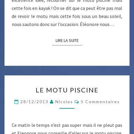
excellente idée, retourner sur le motu piscine mais
cette fois en kayak ! On se dit que ca peut être pas mal
de revoir le motu mais cette fois sous un beau soleil,
nous sautons donc sur l’occasion. Éléonore nous…
LIRE LA SUITE
LIRE LA SUITE
LE
LE MOTU PISCINE
MOTU
PISCINE
Commentaires
28/12/2013
Nicolas
5 Commentaires
Ce matin le temps n’est pas super mais il ne pleut pas
et Eleonore nous conseille d’aller sur le motu piscine.