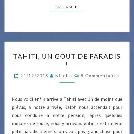
LIRE LA SUITE
LIRE LA SUITE
TAHITI,
TAHITI, UN GOUT DE PARADIS
UN
!
GOUT
DE
Commentaires
24/12/2013
Nicolas
8 Commentaires
PARADIS
!
Nous voici enfin arrive a Tahiti avec 1h de moins que
prévus, a notre arrivée, Ralph nous attendait pour
nous conduire a notre pension, apres quelques
minutes de route, nous y arrivons enfin, c’est un vrai
petit paradis même si on y voit pas grand chose pour