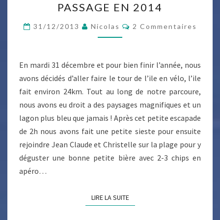
PASSAGE EN 2014
DE
L’ILE
Commentaires
31/12/2013
Nicolas
2 Commentaires
ET
LE
PASSAGE
En mardi 31 décembre et pour bien finir l’année, nous
EN
avons décidés d’aller faire le tour de l’ile en vélo, l’ile
2014
fait environ 24km. Tout au long de notre parcoure,
nous avons eu droit a des paysages magnifiques et un
lagon plus bleu que jamais ! Après cet petite escapade
de 2h nous avons fait une petite sieste pour ensuite
rejoindre Jean Claude et Christelle sur la plage pour y
déguster une bonne petite bière avec 2-3 chips en
apéro…
LIRE LA SUITE
LIRE LA SUITE