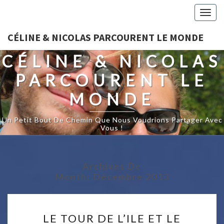
Togg
navig
CÉLINE & NICOLAS PARCOURENT LE MONDE
CÉLINE & NICOLAS
PARCOURENT LE
MONDE
Un Petit Bout De Chemin Que Nous Voudrions Partager Avec
Vous !
Archives De
Month:
Décembre 2013
LE
LE TOUR DE L’ILE ET LE
TOUR