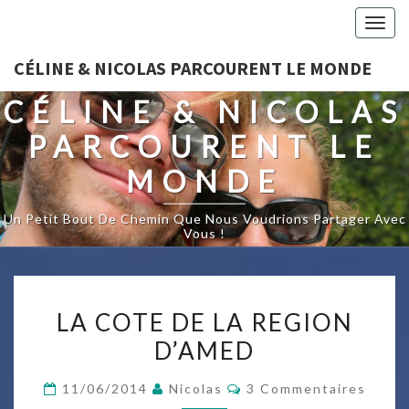
Togg
navig
CÉLINE & NICOLAS PARCOURENT LE MONDE
CÉLINE & NICOLAS
PARCOURENT LE
MONDE
Un Petit Bout De Chemin Que Nous Voudrions Partager Avec
Vous !
LA
LA COTE DE LA REGION
COTE
D’AMED
DE
LA
Commentaires
11/06/2014
Nicolas
3 Commentaires
REGION