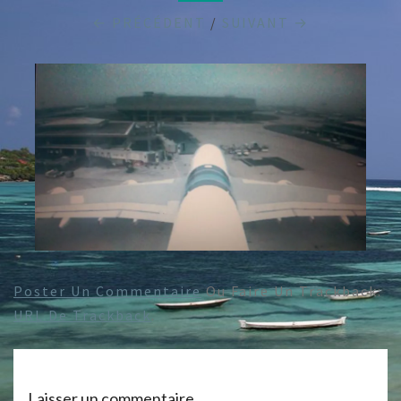
← PRÉCÉDENT
/
SUIVANT →
Poster Un Commentaire
Ou Faire Un Trackback:
URL De Trackback
.
Laisser un commentaire