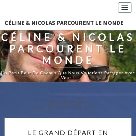
Togg
navig
CÉLINE & NICOLAS PARCOURENT LE MONDE
CÉLINE & NICOLAS
PARCOURENT LE
MONDE
Un Petit Bout De Chemin Que Nous Voudrions Partager Avec
Vous !
Archives De
Day:
17 Septembre 2013
LE
LE GRAND DÉPART EN
GRAND