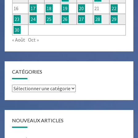
16
17
18
19
20
21
22
23
24
25
26
27
28
29
30
« Août
Oct »
CATÉGORIES
Catégories
NOUVEAUX ARTICLES