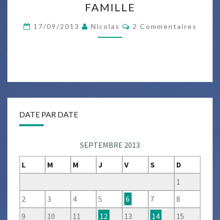
FAMILLE
DÉPART
EN
Commentaires
17/09/2013
Nicolas
2 Commentaires
FAMILLE
DATE PAR DATE
SEPTEMBRE 2013
L
M
M
J
V
S
D
1
2
3
4
5
6
7
8
9
10
11
12
13
14
15