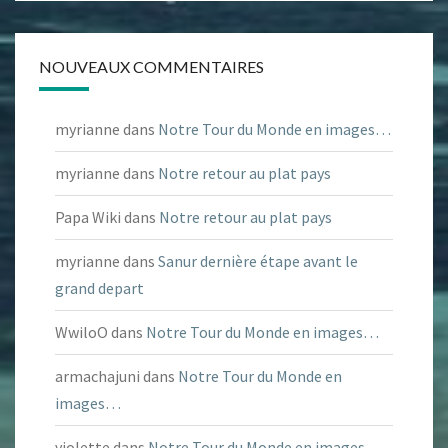
NOUVEAUX COMMENTAIRES
myrianne
dans
Notre Tour du Monde en images…
myrianne
dans
Notre retour au plat pays
Papa Wiki
dans
Notre retour au plat pays
myrianne
dans
Sanur dernière étape avant le
grand depart
WwiloO
dans
Notre Tour du Monde en images…
armachajuni
dans
Notre Tour du Monde en
images…
violette
dans
Notre Tour du Monde en images…