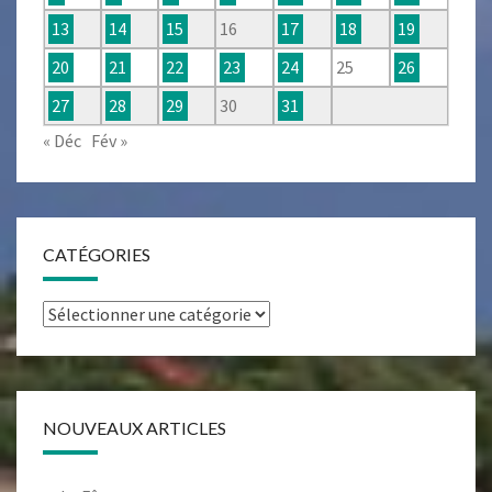
13
14
15
16
17
18
19
20
21
22
23
24
25
26
27
28
29
30
31
« Déc
Fév »
CATÉGORIES
Catégories
NOUVEAUX ARTICLES