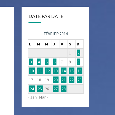
DATE PAR DATE
FÉVRIER 2014
L
M
M
J
V
S
D
1
2
3
4
5
6
7
8
9
10
11
12
13
14
15
16
17
18
19
20
21
22
23
24
25
26
27
28
« Jan
Mar »