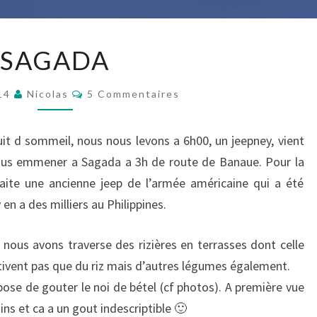
SAGADA
SAGADA
Commentaires
014
Nicolas
5 Commentaires
uit d sommeil, nous nous levons a 6h00, un jeepney, vient
nous emmener a Sagada a 3h de route de Banaue. Pour la
faite une ancienne jeep de l’armée américaine qui a été
 en a des milliers au Philippines.
nous avons traverse des rizières en terrasses dont celle
ultivent pas que du riz mais d’autres légumes également.
pose de gouter le noi de bétel (cf photos). A première vue
ins et ca a un gout indescriptible 🙂