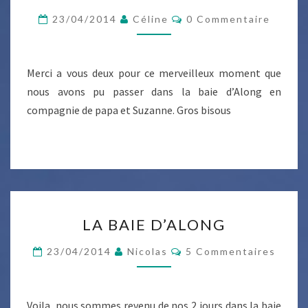
ET
Commentaires
23/04/2014
Céline
0 Commentaire
PIERRE
Merci a vous deux pour ce merveilleux moment que
nous avons pu passer dans la baie d’Along en
compagnie de papa et Suzanne. Gros bisous
LA
LA BAIE D’ALONG
BAIE
D’ALONG
Commentaires
23/04/2014
Nicolas
5 Commentaires
Voila, nous sommes revenu de nos 2 jours dans la baie