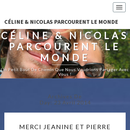
Togg
navig
CÉLINE & NICOLAS PARCOURENT LE MONDE
CÉLINE & NICOLAS
PARCOURENT LE
MONDE
Un Petit Bout De Chemin Que Nous Voudrions Partager Avec
Vous !
Archives De
Day:
23 Avril 2014
MERCI
MERCI JEANINE ET PIERRE
JEANINE