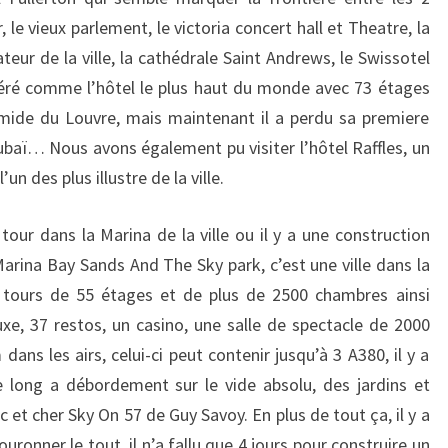
 le vieux parlement, le victoria concert hall et Theatre, la
eur de la ville, la cathédrale Saint Andrews, le Swissotel
éré comme l’hôtel le plus haut du monde avec 73 étages
amide du Louvre, mais maintenant il a perdu sa premiere
ubaï… Nous avons également pu visiter l’hôtel Raffles, un
n des plus illustre de la ville.
our dans la Marina de la ville ou il y a une construction
e Marina Bay Sands And The Sky park, c’est une ville dans la
is tours de 55 étages et de plus de 2500 chambres ainsi
xe, 37 restos, un casino, une salle de spectacle de 2000
dans les airs, celui-ci peut contenir jusqu’à 3 A380, il y a
 long a débordement sur le vide absolu, des jardins et
c et cher Sky On 57 de Guy Savoy. En plus de tout ça, il y a
couronner le tout, il n’a fallu que 4 jours pour construire un