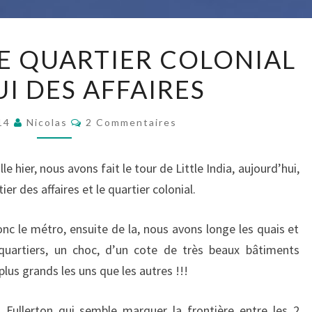
SINGAPOUR,
E QUARTIER COLONIAL
LE
UI DES AFFAIRES
QUARTIER
COLONIAL
Commentaires
ET
014
Nicolas
2 Commentaires
CELUI
DES
e hier, nous avons fait le tour de Little India, aujourd’hui,
AFFAIRES
er des affaires et le quartier colonial.
nc le métro, ensuite de la, nous avons longe les quais et
quartiers, un choc, d’un cote de très beaux bâtiments
plus grands les uns que les autres !!!
l Fullerton qui semble marquer la frontière entre les 2