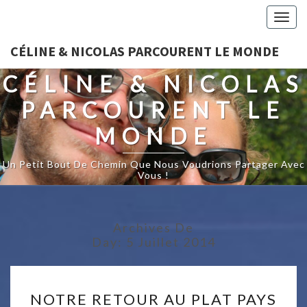
Togg
navig
CÉLINE & NICOLAS PARCOURENT LE MONDE
CÉLINE & NICOLAS
PARCOURENT LE
MONDE
Un Petit Bout De Chemin Que Nous Voudrions Partager Avec
Vous !
Archives De
Day:
5 Juillet 2014
NOTRE
NOTRE RETOUR AU PLAT PAYS
RETOUR