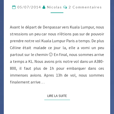
AU
Commentaires
05/07/2014
Nicolas
2 Commentaires
PLAT
PAYS
Avant le départ de Denpassar vers Kuala Lumpur, nous
stressions un peu car nous n’étions pas sur de pouvoir
prendre notre vol Kuala Lumpur Paris a temps. De plus
Céline était malade ce jour la, elle a vomi un peu
partout sur le chemin 🙂 En final, nous sommes arrive
a temps a KL. Nous avons pris notre vol dans un A380-
800, il faut plus de 1h pour embarquer dans ces
immenses avions. Apres 13h de vol, nous sommes
finalement arrive…
LIRE LA SUITE
LIRE LA SUITE