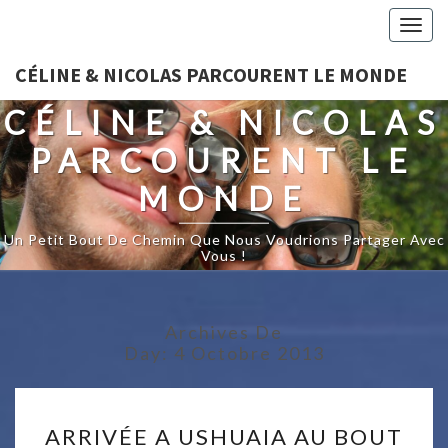
Togg
navig
CÉLINE & NICOLAS PARCOURENT LE MONDE
CÉLINE & NICOLAS
PARCOURENT LE
MONDE
Un Petit Bout De Chemin Que Nous Voudrions Partager Avec
Vous !
Archives De
Day:
4 Octobre 2013
ARRIVÉE
ARRIVÉE A USHUAIA AU BOUT
A