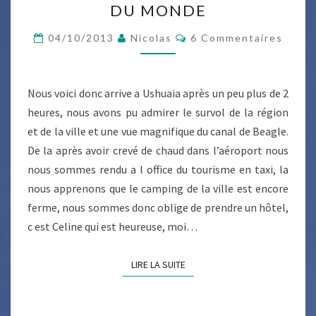
DU MONDE
USHUAIA
AU
Commentaires
04/10/2013
Nicolas
6 Commentaires
BOUT
DU
MONDE
Nous voici donc arrive a Ushuaia après un peu plus de 2
heures, nous avons pu admirer le survol de la région
et de la ville et une vue magnifique du canal de Beagle.
De la après avoir crevé de chaud dans l’aéroport nous
nous sommes rendu a l office du tourisme en taxi, la
nous apprenons que le camping de la ville est encore
ferme, nous sommes donc oblige de prendre un hôtel,
c est Celine qui est heureuse, moi…
LIRE LA SUITE
LIRE LA SUITE