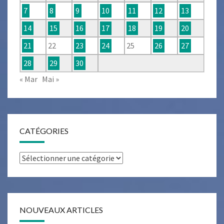
7
8
9
10
11
12
13
14
15
16
17
18
19
20
21
22
23
24
25
26
27
28
29
30
« Mar
Mai »
CATÉGORIES
Catégories
NOUVEAUX ARTICLES