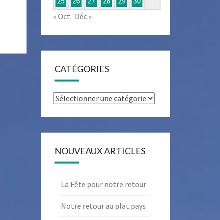
25
26
27
28
29
30
« Oct
Déc »
CATÉGORIES
Catégories
NOUVEAUX ARTICLES
La Fête pour notre retour
Notre retour au plat pays