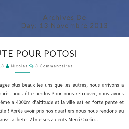
Archives De
Day:
13 Novembre 2013
EN
UTE POUR POTOSI
ROUTE
POUR
Commentaires
013
Nicolas
3 Commentaires
POTOSI
ges plus beaux les uns que les autres, nous arrivons a
après nous être perdus.Pour nous retrouver, nous avons
même a 4000m d’altitude et la ville est en forte pente et
ile ! Après avoir pris nos quartiers nous nous rendons au
 aussi acheter 2 brosses a dents Merci Oxelio…