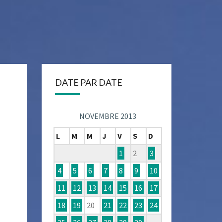
DATE PAR DATE
NOVEMBRE 2013
L
M
M
J
V
S
D
1
2
3
4
5
6
7
8
9
10
11
12
13
14
15
16
17
18
19
20
21
22
23
24