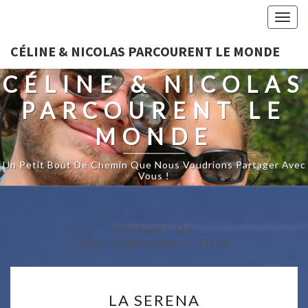
Togg
navig
CÉLINE & NICOLAS PARCOURENT LE MONDE
CÉLINE & NICOLAS
PARCOURENT LE
MONDE
Un Petit Bout De Chemin Que Nous Voudrions Partager Avec
Vous !
Archives De
Day:
5 Novembre 2013
LA
LA SERENA
SERENA