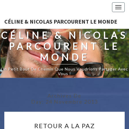
Togg
navig
CÉLINE & NICOLAS PARCOURENT LE MONDE
CÉLINE & NICOLAS
PARCOURENT LE
MONDE
Un Petit Bout De Chemin Que Nous Voudrions Partager Avec
Vous !
Archives De
Day:
24 Novembre 2013
RETOUR
RETOUR A LA PAZ
A