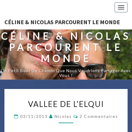
Togg
navig
CÉLINE & NICOLAS PARCOURENT LE MONDE
CÉLINE & NICOLAS
PARCOURENT LE
MONDE
Un Petit Bout De Chemin Que Nous Voudrions Partager Avec
Vous !
VALLEE
VALLEE DE L’ELQUI
DE
L’ELQUI
Commentaires
03/11/2013
Nicolas
2 Commentaires