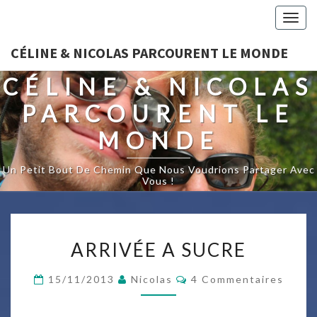
Togg
navig
CÉLINE & NICOLAS PARCOURENT LE MONDE
CÉLINE & NICOLAS
PARCOURENT LE
MONDE
Un Petit Bout De Chemin Que Nous Voudrions Partager Avec
Vous !
ARRIVÉE
ARRIVÉE A SUCRE
A
SUCRE
Commentaires
15/11/2013
Nicolas
4 Commentaires