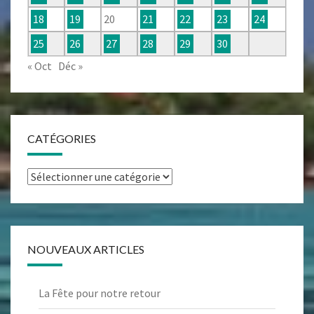
18
19
20
21
22
23
24
25
26
27
28
29
30
« Oct
Déc »
CATÉGORIES
Catégories
NOUVEAUX ARTICLES
La Fête pour notre retour